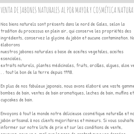
VENTA DE JABONES NATURALES AL POR MAYOR Y COSMÉTICA NATURA
Nos biens naturels sont présents dans le nord de Gales, selon la
tradition du processus en plein air, qui conserve les propriétés des
ingrédients, conservez la glycine du jabón et aucune contamination. N
élaborons
nuestros jabones naturales a base de aceites vegetales, aceites
esenciales,
extraits naturels, plantes médicinales, fruits, arcilles, algues, aloe v
. . tout le bon de la terre depuis 1998.
En plus de nos fabuleux japonais, nous avons élaboré une vaste gamm
bombes de bain, ventes de bain aromatiques, leches de bain, muffins et
cupcakes de bain.
Envoyons à tout le monde notre délicieuse cosmétique naturelle et n
jabón artisanal à nos clients majoritaires et mineurs. Si vous souhait
informer sur notre liste de prix et sur les conditions de vente,
envoyez-nous un e-mail sur la page de contact avec vos données