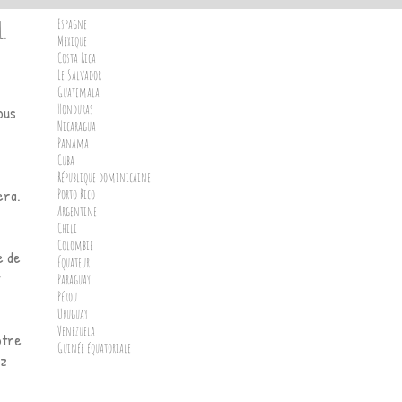
L.
Espagne
Mexique
Costa Rica
Le Salvador
Guatemala
Honduras
ous
Nicaragua
Panama
Cuba
République dominicaine
era.
Porto Rico
Argentine
Chili
Colombie
e de
Équateur
Paraguay
Pérou
Uruguay
Venezuela
otre
Guinée équatoriale
ez