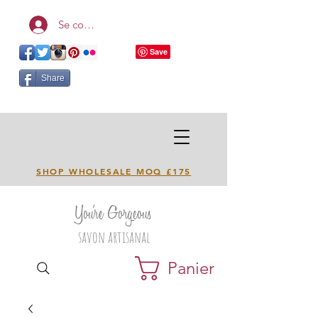
Se connecter
Share
SHOP WHOLESALE MOQ £175
You're Gorgeous
savon artisanal
Panier