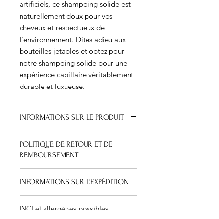
artificiels, ce shampoing solide est
naturellement doux pour vos
cheveux et respectueux de
l'environnement. Dites adieu aux
bouteilles jetables et optez pour
notre shampoing solide pour une
expérience capillaire véritablement
durable et luxueuse.
INFORMATIONS SUR LE PRODUIT
Notre shampoing solide à la
POLITIQUE DE RETOUR ET DE
camomille, à l'églantier et au citron
REMBOURSEMENT
utilise des fleurs de camomille
fraîchement infusées et des
Nous sommes convaincus que vous
cynorrhodons macérés avec des
INFORMATIONS SUR L'EXPÉDITION
allez adorer nos produits, et nous y
ingrédients naturels nourrissants pour
apportons le plus grand soin. Veuillez
nettoyer vos cheveux en douceur.
Royaume-Uni uniquement :
noter que nos produits sont
Nous l'avons créé pour toutes les
INCI et allergènes possibles.
Royal Mail Tracked 48 jusqu'à 2 kg
entièrement faits à la main, ils ne
femmes aux cheveux clairs qui