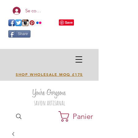
Se connecter
Share
SHOP WHOLESALE MOQ £175
You're Gorgeous
savon artisanal
Panier